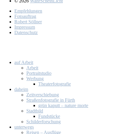
© 2026
WahrScheinLicht
Emp­feh­lun­gen
Fo­to­auf­trag
Ro­bert Söll­ner
Im­pres­sum
Da­ten­schutz
auf Ar­beit
Ar­beit
Por­trait­stu­dio
Wer­bung
Thea­ter­fo­to­gra­fie
da­heim
Zeit­ver­schie­bung
Stra­ßen­fo­to­gra­fie in Fürth
grün ka­putt – na­tu­re mor­te
Stadt­bild
Fund­stü­cke
Schil­der­for­schung
un­ter­wegs
Rei­sen – Aus­flü­ge