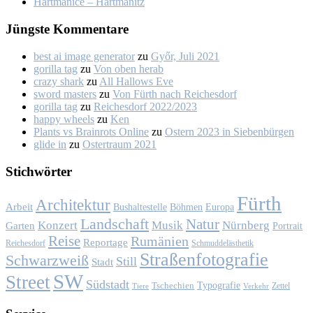
Hart­ma­nice – Hart­ma­nitz
Jüngs­te Kom­men­ta­re
best ai image generator
zu
Győr, Ju­li 2021
gorilla tag
zu
Von oben her­ab
crazy shark
zu
All Hal­lows Eve
sword masters
zu
Von Fürth nach Rei­ches­dorf
gorilla tag
zu
Rei­ches­dorf 2022/2023
happy wheels
zu
Ken
Plants vs Brainrots Online
zu
Os­tern 2023 in Sie­ben­bür­gen
glide in
zu
Os­ter­traum 2021
Stich­wör­ter
Fürth
Architektur
Arbeit
Bushaltestelle
Böhmen
Europa
Landschaft
Natur
Konzert
Musik
Nürnberg
Garten
Portrait
Reise
Rumänien
Reportage
Reichesdorf
Schmuddelästhetik
Straßenfotografie
Schwarzweiß
Still
Stadt
SW
Street
Südstadt
Typografie
Tschechien
Zettel
Verkehr
Tiere