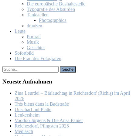
Die eu­ro­päi­sche Bus­hal­te­stel­le
Ty­po­gra­fie des Ab­sur­den
Tank­stel­len
Pho­to­gra­phi­ca
drau­ßen
Leu­te
Por­trait
Mu­sik
Ge­sich­ter
So­fort­bild
Die Frau des Fo­to­gra­fen
Neu­es­te Auf­nah­men
Ziua Leur­dei – Bär­lauch­tag in Rei­ches­dorf (Ri­chiș) im April
2026
Trés biens dans la Bad­stra­ße
Un­scharf mit Plat­te
Len­kers­heim
Voo­doo Jür­gens & Die An­sa Pa­nier
Rei­ches­dorf, Pfings­ten 2025
Me­dia­sch