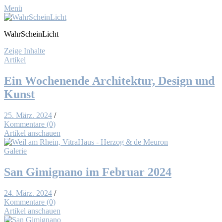
Menü
WahrScheinLicht
Zeige Inhalte
Artikel
Ein Wo­chen­en­de Ar­chi­tek­tur, De­sign und
Kunst
25. März. 2024
/
Kommentare (0)
Artikel anschauen
Galerie
San Gi­migna­no im Fe­bru­ar 2024
24. März. 2024
/
Kommentare (0)
Artikel anschauen