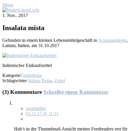
Menü
1. Nov.. 2017
In­sa­la­ta mis­ta
Ge­fun­den in ei­nem klei­nen Le­bens­mit­tel­ge­schäft in
Ac­qua­pen­den­te
,
La­ti­um, Ita­li­en, am 31.10.2017
Ita­lie­ni­scher Ein­kaufs­zet­tel
Kategorie
Fundstücke
Schlagwörter
Italien
,
Reise
,
Zettel
(3) Kommentare
Schreibe einen Kommentar
zonebattler
01.11.17 @ 11:11
Hab’s in der Thum­nb­nail-An­sicht mei­nes Feed­rea­ders erst für