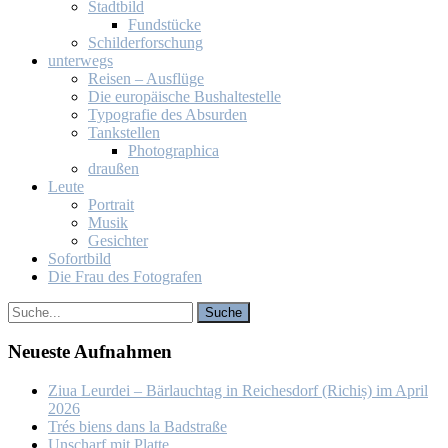
Stadt­bild
Fund­stü­cke
Schil­der­for­schung
un­ter­wegs
Rei­sen – Aus­flü­ge
Die eu­ro­päi­sche Bus­hal­te­stel­le
Ty­po­gra­fie des Ab­sur­den
Tank­stel­len
Pho­to­gra­phi­ca
drau­ßen
Leu­te
Por­trait
Mu­sik
Ge­sich­ter
So­fort­bild
Die Frau des Fo­to­gra­fen
Neu­es­te Auf­nah­men
Ziua Leur­dei – Bär­lauch­tag in Rei­ches­dorf (Ri­chiș) im April
2026
Trés biens dans la Bad­stra­ße
Un­scharf mit Plat­te