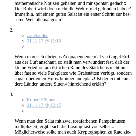
ma­the­ma­ti­sche No­ti­zen ge­hal­ten und mir spon­tan ge­dacht:
Der Ro­bert wird doch nicht die Welt­for­mel ge­fun­den ha­ben?
Im­mer­hin, mit ei­nem gu­ten Sa­lat ist ein ers­ter Schritt zur bes­
se­ren Welt al­le­mal ge­tan!
zonebattler
01.11.17 @ 11:15
Wenn man sich üb­ri­gens Ac­qua­pen­den­te mal via Gu­gel Erd
aus der Luft an­schaut, so stellt man ver­wun­dert fest, daß der
klei­ne Fried­hof am öst­li­chen Rand des Städ­chens nicht nur
über fast so vie­le Park­plät­ze wie Grab­stät­ten ver­fügt, son­dern
so­gar über ei­nen Hub­schrau­ber­lan­de­platz! Ist der­lei mit »an­
de­re Län­der, an­de­re Sit­ten« hin­rei­chend er­klärt?
Robert Söllner
01.11.17 @ 12:15
Wenn man den Sa­lat mit zwei ro­sa­far­be­nen Pam­pel­mu­sen
mul­ti­pli­ziert, er­gibt sich die Lö­sung fast von selbst...
Mög­li­cher­wei­se soll­te man auch Kryp­to­gra­phen zu Ra­te zie­