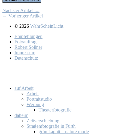
Nächster Artikel →
← Vorheriger Artikel
© 2026
WahrScheinLicht
Emp­feh­lun­gen
Fo­to­auf­trag
Ro­bert Söll­ner
Im­pres­sum
Da­ten­schutz
auf Ar­beit
Ar­beit
Por­trait­stu­dio
Wer­bung
Thea­ter­fo­to­gra­fie
da­heim
Zeit­ver­schie­bung
Stra­ßen­fo­to­gra­fie in Fürth
grün ka­putt – na­tu­re mor­te