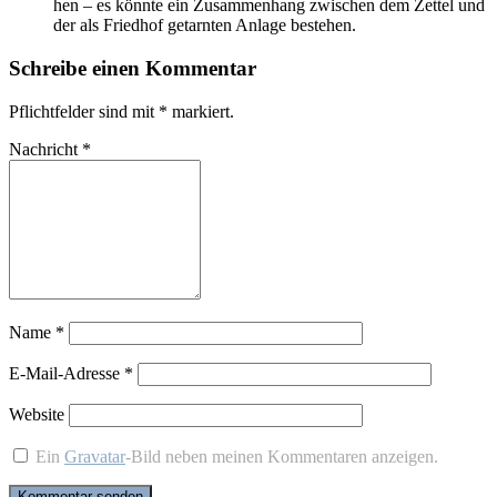
hen – es könn­te ein Zu­sam­men­hang zwi­schen dem Zet­tel und
der als Fried­hof ge­tarn­ten An­la­ge be­stehen.
Schreibe einen Kommentar
Pflichtfelder sind mit
*
markiert.
Nachricht
*
Name
*
E-Mail-Adresse
*
Website
Ein
Gravatar
-Bild neben meinen Kommentaren anzeigen.