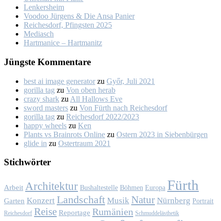
Len­kers­heim
Voo­doo Jür­gens & Die An­sa Pa­nier
Rei­ches­dorf, Pfings­ten 2025
Me­dia­sch
Hart­ma­nice – Hart­ma­nitz
Jüngs­te Kom­men­ta­re
best ai image generator
zu
Győr, Ju­li 2021
gorilla tag
zu
Von oben her­ab
crazy shark
zu
All Hal­lows Eve
sword masters
zu
Von Fürth nach Rei­ches­dorf
gorilla tag
zu
Rei­ches­dorf 2022/2023
happy wheels
zu
Ken
Plants vs Brainrots Online
zu
Os­tern 2023 in Sie­ben­bür­gen
glide in
zu
Os­ter­traum 2021
Stich­wör­ter
Fürth
Architektur
Arbeit
Bushaltestelle
Böhmen
Europa
Landschaft
Natur
Konzert
Musik
Nürnberg
Garten
Portrait
Reise
Rumänien
Reportage
Reichesdorf
Schmuddelästhetik