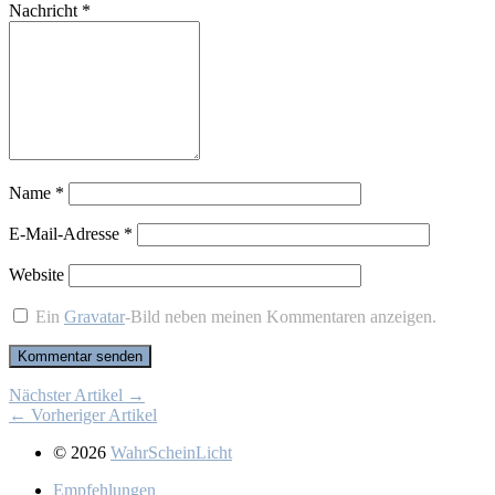
Nachricht
*
Name
*
E-Mail-Adresse
*
Website
Ein
Gravatar
-Bild neben meinen Kommentaren anzeigen.
Nächster Artikel →
← Vorheriger Artikel
© 2026
WahrScheinLicht
Emp­feh­lun­gen