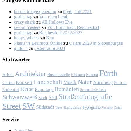
Jüngs­te Kom­men­ta­re
best ai image generator
zu
Győr, Ju­li 2021
gorilla tag
zu
Von oben her­ab
crazy shark
zu
All Hal­lows Eve
sword masters
zu
Von Fürth nach Rei­ches­dorf
gorilla tag
zu
Rei­ches­dorf 2022/2023
happy wheels
zu
Ken
Plants vs Brainrots Online
zu
Os­tern 2023 in Sie­ben­bür­gen
glide in
zu
Os­ter­traum 2021
Stich­wör­ter
Fürth
Architektur
Arbeit
Bushaltestelle
Böhmen
Europa
Landschaft
Natur
Konzert
Musik
Nürnberg
Garten
Portrait
Reise
Rumänien
Reportage
Reichesdorf
Schmuddelästhetik
Straßenfotografie
Schwarzweiß
Still
Stadt
SW
Street
Südstadt
Typografie
Tschechien
Zettel
Verkehr
Tiere
Ser­vice
Anmelden