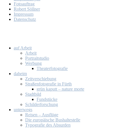
Fo­to­auf­trag
Ro­bert Söll­ner
Im­pres­sum
Da­ten­schutz
auf Ar­beit
Ar­beit
Por­trait­stu­dio
Wer­bung
Thea­ter­fo­to­gra­fie
da­heim
Zeit­ver­schie­bung
Stra­ßen­fo­to­gra­fie in Fürth
grün ka­putt – na­tu­re mor­te
Stadt­bild
Fund­stü­cke
Schil­der­for­schung
un­ter­wegs
Rei­sen – Aus­flü­ge
Die eu­ro­päi­sche Bus­hal­te­stel­le
Ty­po­gra­fie des Ab­sur­den