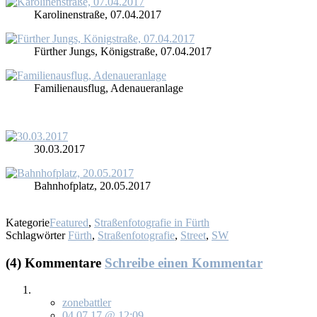
Ka­ro­li­nen­stra­ße, 07.04.2017
Für­ther Jungs, Kö­nig­stra­ße, 07.04.2017
Fa­mi­li­en­aus­flug, Ade­nau­er­an­la­ge
30.03.2017
Bahn­hof­platz, 20.05.2017
Kategorie
Featured
,
Straßenfotografie in Fürth
Schlagwörter
Fürth
,
Straßenfotografie
,
Street
,
SW
(4) Kommentare
Schreibe einen Kommentar
zonebattler
04.07.17 @ 12:09