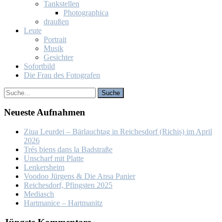
Tank­stel­len
Pho­to­gra­phi­ca
drau­ßen
Leu­te
Por­trait
Mu­sik
Ge­sich­ter
So­fort­bild
Die Frau des Fo­to­gra­fen
Neu­es­te Auf­nah­men
Ziua Leur­dei – Bär­lauch­tag in Rei­ches­dorf (Ri­chiș) im April
2026
Trés biens dans la Bad­stra­ße
Un­scharf mit Plat­te
Len­kers­heim
Voo­doo Jür­gens & Die An­sa Pa­nier
Rei­ches­dorf, Pfings­ten 2025
Me­dia­sch
Hart­ma­nice – Hart­ma­nitz