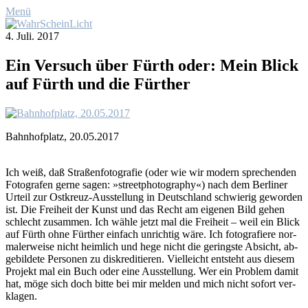
Menü
4. Juli. 2017
Ein Ver­such über Fürth oder: Mein Blick
auf Fürth und die Für­ther
Bahn­hof­platz, 20.05.2017
Ich weiß, daß Stra­ßen­fo­to­gra­fie (oder wie wir mo­dern spre­chen­den
Fo­to­gra­fen ger­ne sa­gen: »street­photo­gra­phy«) nach dem Ber­li­ner
Ur­teil zur Ost­kreuz-Aus­stel­lung in Deutsch­land schwie­rig ge­wor­den
ist. Die Frei­heit der Kunst und das Recht am ei­ge­nen Bild ge­hen
schlecht zu­sam­men. Ich wäh­le jetzt mal die Frei­heit – weil ein Blick
auf Fürth oh­ne Für­ther ein­fach un­rich­tig wä­re. Ich fo­to­gra­fie­re nor­
ma­ler­wei­se nicht heim­lich und he­ge nicht die ge­rings­te Ab­sicht, ab­
ge­bil­de­te Per­so­nen zu dis­kre­di­tie­ren. Viel­leicht ent­steht aus die­sem
Pro­jekt mal ein Buch oder ei­ne Aus­stel­lung. Wer ein Pro­blem da­mit
hat, mö­ge sich doch bit­te bei mir mel­den und mich nicht so­fort ver­
kla­gen.