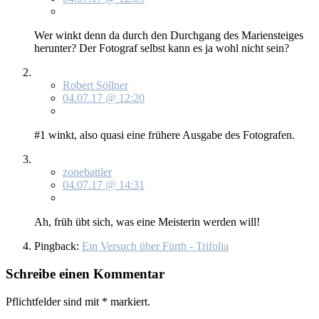
Wer winkt denn da durch den Durch­gang des Ma­ri­en­stei­ges
her­un­ter? Der Fo­to­graf selbst kann es ja wohl nicht sein?
Robert Söllner
04.07.17 @ 12:20
#1 winkt, al­so qua­si ei­ne frü­he­re Aus­ga­be des Fo­to­gra­fen.
zonebattler
04.07.17 @ 14:31
Ah, früh übt sich, was ei­ne Meis­te­rin wer­den will!
Pingback:
Ein Versuch über Fürth - Trifolia
Schreibe einen Kommentar
Pflichtfelder sind mit
*
markiert.