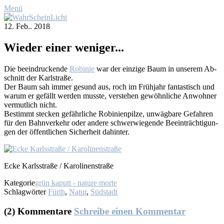
Menü
12. Feb.. 2018
Wie­der ei­ner we­ni­ger...
Die be­ein­dru­cken­de
Ro­bi­nie
war der ein­zi­ge Baum in un­se­rem Ab­
schnitt der Karl­stra­ße.
Der Baum sah im­mer ge­sund aus, roch im Früh­jahr fan­tas­tisch und
war­um er ge­fällt wer­den muss­te, ver­ste­hen ge­wöhn­li­che An­woh­ner
ver­mut­lich nicht.
Be­stimmt ste­cken ge­fähr­li­che Ro­bi­ni­en­pil­ze, un­wäg­ba­re Ge­fah­ren
für den Bahn­ver­kehr oder an­de­re schwer­wie­gen­de Be­ein­träch­ti­gun­
gen der öf­fent­li­chen Si­cher­heit da­hin­ter.
Ecke Karls­stra­ße / Ka­ro­li­nen­stra­ße
Kategorie
grün kaputt - nature morte
Schlagwörter
Fürth
,
Natur
,
Südstadt
(2) Kommentare
Schreibe einen Kommentar