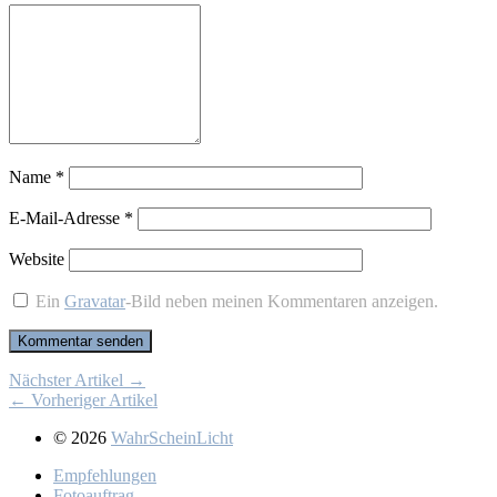
Name
*
E-Mail-Adresse
*
Website
Ein
Gravatar
-Bild neben meinen Kommentaren anzeigen.
Nächster Artikel →
← Vorheriger Artikel
© 2026
WahrScheinLicht
Emp­feh­lun­gen
Fo­to­auf­trag