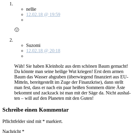
nellie
12.02.18 @ 19:59
🙁
Suzomi
12.02.18 @ 20:18
Wäh! Sie ha­ben Klein­holz aus dem schö­nen Baum ge­macht!
Da könn­te man sei­ne hei­li­ge Wut krie­gen! Erst dem ar­men
Baum das Was­ser ab­gra­ben (über­wie­gend fi­nan­ziert aus EU-
Mit­teln, be­reit­ge­stellt im Zu­ge der Fi­nanz­kri­se), dann stellt
man fest, dass er nach ein paar hei­ßen Som­mern dür­re Äs­te
be­kommt und zack­zack ist man mit der Sä­ge da. Nicht aus­hal­
ten – will auf den Pla­ne­ten mit den Gu­ten!
Schreibe einen Kommentar
Pflichtfelder sind mit
*
markiert.
Nachricht
*