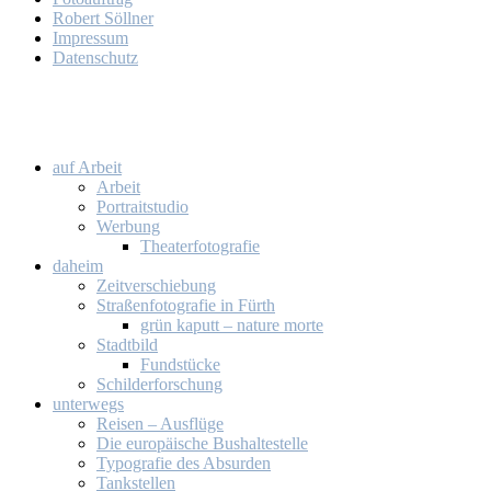
Ro­bert Söll­ner
Im­pres­sum
Da­ten­schutz
auf Ar­beit
Ar­beit
Por­trait­stu­dio
Wer­bung
Thea­ter­fo­to­gra­fie
da­heim
Zeit­ver­schie­bung
Stra­ßen­fo­to­gra­fie in Fürth
grün ka­putt – na­tu­re mor­te
Stadt­bild
Fund­stü­cke
Schil­der­for­schung
un­ter­wegs
Rei­sen – Aus­flü­ge
Die eu­ro­päi­sche Bus­hal­te­stel­le
Ty­po­gra­fie des Ab­sur­den
Tank­stel­len