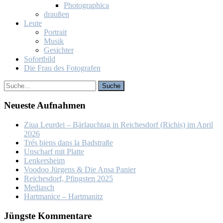
Pho­to­gra­phi­ca
drau­ßen
Leu­te
Por­trait
Mu­sik
Ge­sich­ter
So­fort­bild
Die Frau des Fo­to­gra­fen
Neu­es­te Auf­nah­men
Ziua Leur­dei – Bär­lauch­tag in Rei­ches­dorf (Ri­chiș) im April
2026
Trés biens dans la Bad­stra­ße
Un­scharf mit Plat­te
Len­kers­heim
Voo­doo Jür­gens & Die An­sa Pa­nier
Rei­ches­dorf, Pfings­ten 2025
Me­dia­sch
Hart­ma­nice – Hart­ma­nitz
Jüngs­te Kom­men­ta­re