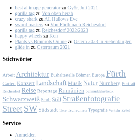
best ai image generator
zu
Győr, Ju­li 2021
gorilla tag
zu
Von oben her­ab
crazy shark
zu
All Hal­lows Eve
sword masters
zu
Von Fürth nach Rei­ches­dorf
gorilla tag
zu
Rei­ches­dorf 2022/2023
happy wheels
zu
Ken
Plants vs Brainrots Online
zu
Os­tern 2023 in Sie­ben­bür­gen
glide in
zu
Os­ter­traum 2021
Stich­wör­ter
Fürth
Architektur
Arbeit
Bushaltestelle
Böhmen
Europa
Landschaft
Natur
Konzert
Musik
Nürnberg
Garten
Portrait
Reise
Rumänien
Reportage
Reichesdorf
Schmuddelästhetik
Straßenfotografie
Schwarzweiß
Still
Stadt
SW
Street
Südstadt
Typografie
Tschechien
Zettel
Verkehr
Tiere
Ser­vice
Anmelden