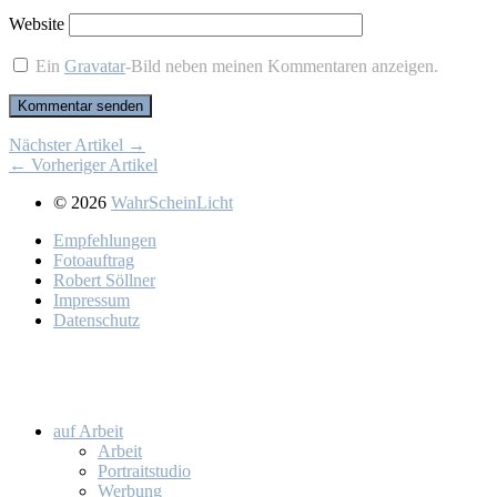
Website
Ein
Gravatar
-Bild neben meinen Kommentaren anzeigen.
Nächster Artikel →
← Vorheriger Artikel
© 2026
WahrScheinLicht
Emp­feh­lun­gen
Fo­to­auf­trag
Ro­bert Söll­ner
Im­pres­sum
Da­ten­schutz
auf Ar­beit
Ar­beit
Por­trait­stu­dio
Wer­bung