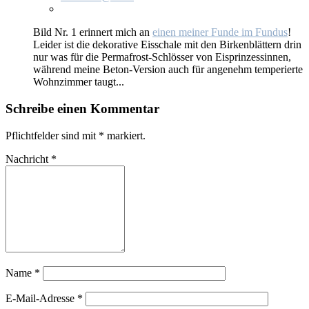
Bild Nr. 1 er­in­nert mich an
ei­nen mei­ner Fun­de im Fun­dus
!
Lei­der ist die de­ko­ra­ti­ve Eis­scha­le mit den Bir­ken­blät­tern drin
nur was für die Per­ma­frost-Schlös­ser von Eis­prin­zes­sin­nen,
wäh­rend mei­ne Be­ton-Ver­si­on auch für an­ge­nehm tem­pe­rier­te
Wohn­zim­mer taugt...
Schreibe einen Kommentar
Pflichtfelder sind mit
*
markiert.
Nachricht
*
Name
*
E-Mail-Adresse
*