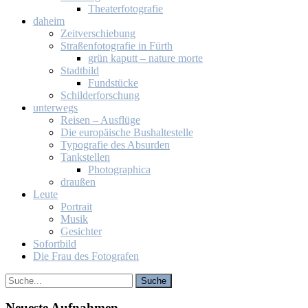
Thea­ter­fo­to­gra­fie
da­heim
Zeit­ver­schie­bung
Stra­ßen­fo­to­gra­fie in Fürth
grün ka­putt – na­tu­re mor­te
Stadt­bild
Fund­stü­cke
Schil­der­for­schung
un­ter­wegs
Rei­sen – Aus­flü­ge
Die eu­ro­päi­sche Bus­hal­te­stel­le
Ty­po­gra­fie des Ab­sur­den
Tank­stel­len
Pho­to­gra­phi­ca
drau­ßen
Leu­te
Por­trait
Mu­sik
Ge­sich­ter
So­fort­bild
Die Frau des Fo­to­gra­fen
Neu­es­te Auf­nah­men