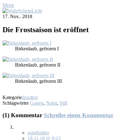
Menü
17. Nov.. 2018
Die Frost­sai­son ist er­öff­net
Bir­ken­laub, ge­fro­ren I
Bir­ken­laub, ge­fro­ren II
Bir­ken­laub, ge­fro­ren III
Kategorie
draußen
Schlagwörter
Garten
,
Natur
,
Still
(1) Kommentar
Schreibe einen Kommentar
zonebattler
18.11.18 @ 8:23