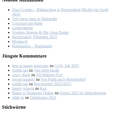
Ziua Leur­dei – Bär­lauch­tag in Rei­ches­dorf (Ri­chiș) im April
2026
Trés biens dans la Bad­stra­ße
Un­scharf mit Plat­te
Len­kers­heim
Voo­doo Jür­gens & Die An­sa Pa­nier
Rei­ches­dorf, Pfings­ten 2025
Me­dia­sch
Hart­ma­nice – Hart­ma­nitz
Jüngs­te Kom­men­ta­re
best ai image generator
zu
Győr, Ju­li 2021
gorilla tag
zu
Von oben her­ab
crazy shark
zu
All Hal­lows Eve
sword masters
zu
Von Fürth nach Rei­ches­dorf
gorilla tag
zu
Rei­ches­dorf 2022/2023
happy wheels
zu
Ken
Plants vs Brainrots Online
zu
Os­tern 2023 in Sie­ben­bür­gen
glide in
zu
Os­ter­traum 2021
Stich­wör­ter